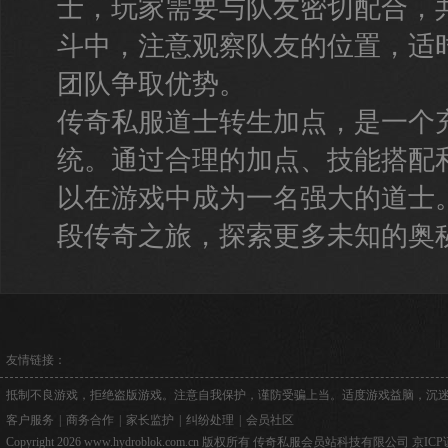
士，玩家需要与队友密切配合，
斗中，注意观察队友的位置，适
团队争取优势。
传奇私服道士转生加点，是一个
统。通过合理的加点、技能搭配
以在游戏中成为一名强大的道士
段传奇之旅，探索更多未知的奥
友情链接：
抵制不良游戏，拒绝盗版游戏。注意自我保护，谨防受骗上当。适度游戏益脑，沉
客户服务
|
商务合作
|
家长监护
|
纠纷处理
|
会员社区
Copyright 2026 www.hydroblok.com.cn 版权所有 传奇私服会员站科技有限公司
京ICP