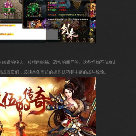
有凶猛的狼人、狡猾的蛇蝎、恐怖的僵尸等。这些怪物不仅攻击
想战胜它们，必须具备高超的操作技巧和丰富的战斗经验。